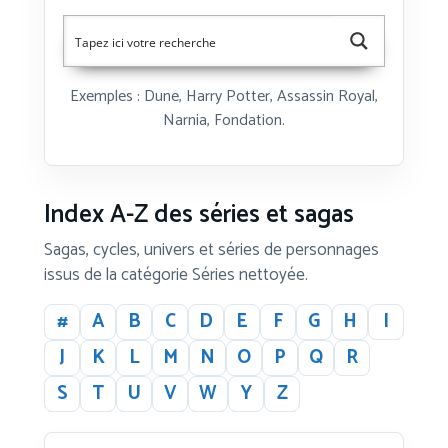
Exemples : Dune, Harry Potter, Assassin Royal,
Narnia, Fondation.
Index A-Z des séries et sagas
Sagas, cycles, univers et séries de personnages
issus de la catégorie Séries nettoyée.
#
A
B
C
D
E
F
G
H
I
J
K
L
M
N
O
P
Q
R
S
T
U
V
W
Y
Z