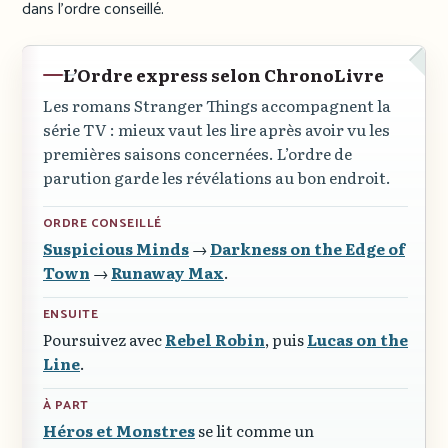
dans l’ordre conseillé.
L’Ordre express selon ChronoLivre
Les romans Stranger Things accompagnent la
série TV : mieux vaut les lire après avoir vu les
premières saisons concernées. L’ordre de
parution garde les révélations au bon endroit.
ORDRE CONSEILLÉ
Suspicious Minds
→
Darkness on the Edge of
Town
→
Runaway Max
.
ENSUITE
Poursuivez avec
Rebel Robin
, puis
Lucas on the
Line
.
À PART
Héros et Monstres
se lit comme un