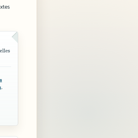
extes
elles
s
s
.