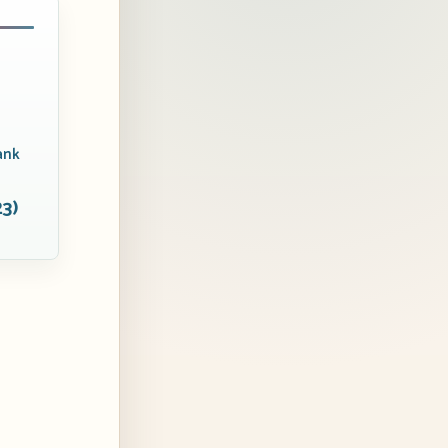
ank
23)