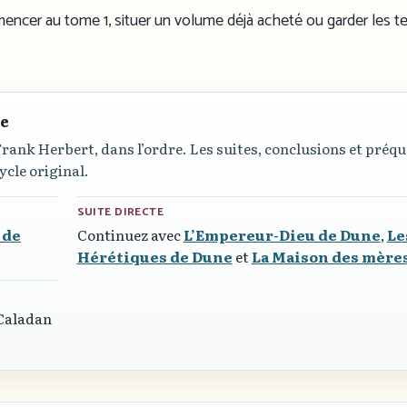
ncer au tome 1, situer un volume déjà acheté ou garder les t
re
Frank Herbert, dans l’ordre. Les suites, conclusions et préqu
ycle original.
SUITE DIRECTE
 de
Continuez avec
L’Empereur-Dieu de Dune
,
Le
Hérétiques de Dune
et
La Maison des mère
 Caladan