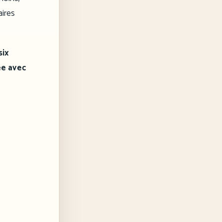
aires
six
ée avec