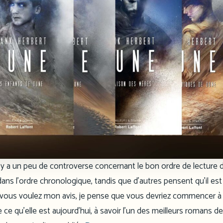
l y a un peu de controverse concernant le bon ordre de lecture 
re dans l’ordre chronologique, tandis que d’autres pensent qu’il est
 si vous voulez mon avis, je pense que vous devriez commencer à 
ne ce qu’elle est aujourd’hui, à savoir l’un des meilleurs romans de