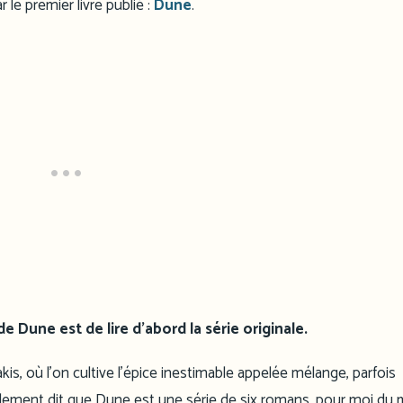
le premier livre publié :
Dune
.
e Dune est de lire d’abord la série originale.
rakis, où l’on cultive l’épice inestimable appelée mélange, parfois
alement dit que Dune est une série de six romans, pour moi du 