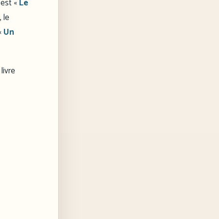
 est «
Le
 le
«
Un
livre