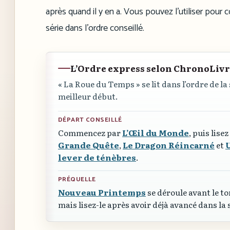
après quand il y en a. Vous pouvez l’utiliser pou
série dans l’ordre conseillé.
L’Ordre express selon ChronoLiv
« La Roue du Temps »
se lit dans l’ordre de la
meilleur début.
DÉPART CONSEILLÉ
Commencez par
L’Œil du Monde
, puis lisez
Grande Quête
,
Le Dragon Réincarné
et
lever de ténèbres
.
PRÉQUELLE
Nouveau Printemps
se déroule avant le to
mais lisez-le après avoir déjà avancé dans la 