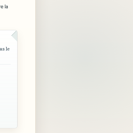
e la
as le