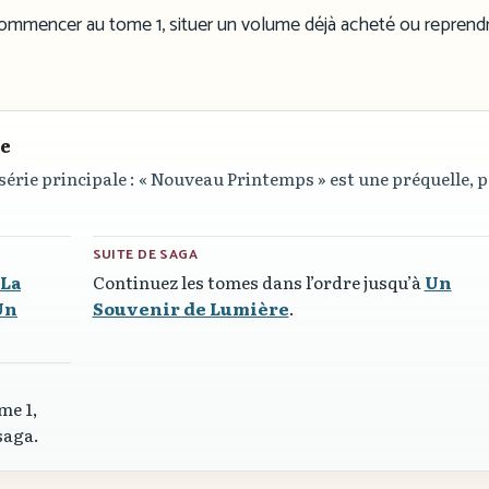
r commencer au tome 1, situer un volume déjà acheté ou reprendr
re
 série principale :
« Nouveau Printemps »
est une préquelle, p
SUITE DE SAGA
La
Continuez les tomes dans l’ordre jusqu’à
Un
Un
Souvenir de Lumière
.
me 1,
saga.