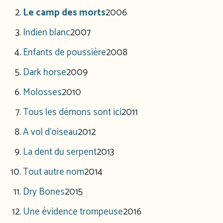
Le camp des morts
2006
Indien blanc
2007
Enfants de poussière
2008
Dark horse
2009
Molosses
2010
Tous les démons sont ici
2011
A vol d’oiseau
2012
La dent du serpent
2013
Tout autre nom
2014
Dry Bones
2015
Une évidence trompeuse
2016