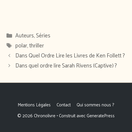
Catégories
Auteurs
,
Séries
Étiquettes
polar
,
thriller
Dans Quel Ordre Lire les Livres de Ken Follett ?
Dans quel ordre lire Sarah Rivens (Captive) ?
Mentions Légales
Contact
Qui sommes nous ?
© 2026 Chronolivre
• Construit avec
GeneratePress