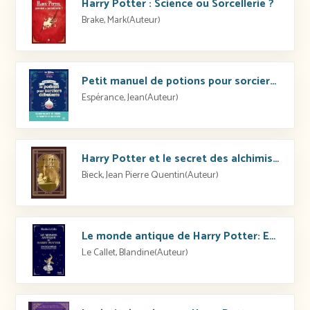
Harry Potter : Science ou Sorcellerie ?
Brake, Mark(Auteur)
Petit manuel de potions pour sorciers débutants: Quand un prof de chimie se transforme en sorcier – Xio Nixes
Espérance, Jean(Auteur)
Harry Potter et le secret des alchimistes: Lumos pour un Moldu
Bieck, Jean Pierre Quentin(Auteur)
Le monde antique de Harry Potter: Encyclopédie illustrée par Valentine Le Callet
Le Callet, Blandine(Auteur)