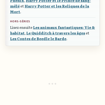
Phénix
,
Harry Potter et le Prince de sang-
mêlé
et
Harry Potter et les Reliques de la
Mort
.
HORS-SÉRIES
Lisez ensuite
Les animaux fantastiques: Vie &
habitat
,
Le Quidditch à travers les âges
et
Les Contes de Beedle le Barde
.