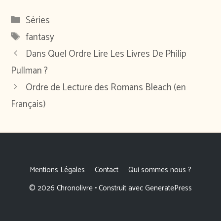
Catégories
Séries
Étiquettes
fantasy
Dans Quel Ordre Lire Les Livres De Philip
Pullman ?
Ordre de Lecture des Romans Bleach (en
Français)
Mentions Légales
Contact
Qui sommes nous ?
© 2026 Chronolivre
• Construit avec
GeneratePress