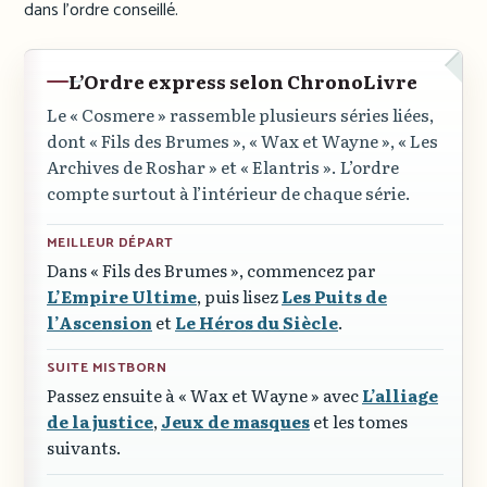
dans l’ordre conseillé.
L’Ordre express selon ChronoLivre
Le
« Cosmere »
rassemble plusieurs séries liées,
dont
« Fils des Brumes »
,
« Wax et Wayne »
,
« Les
Archives de Roshar »
et
« Elantris »
. L’ordre
compte surtout à l’intérieur de chaque série.
MEILLEUR DÉPART
Dans
« Fils des Brumes »
, commencez par
L’Empire Ultime
, puis lisez
Les Puits de
l’Ascension
et
Le Héros du Siècle
.
SUITE MISTBORN
Passez ensuite à
« Wax et Wayne »
avec
L’alliage
de la justice
,
Jeux de masques
et les tomes
suivants.