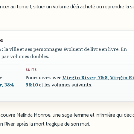
ncer au tome 1, situer un volume déjà acheté ou reprendre la s
re
 : la ville et ses personnages évoluent de livre en livre. En
s par volumes doubles.
SUITE
r
Poursuivez avec
Virgin River, 7&8
,
Virgin Ri
r, 3&4
9&10
et les volumes suivants.
 découvre Melinda Monroe, une sage-femme et infirmière qui déci
 River, après la mort tragique de son mari.