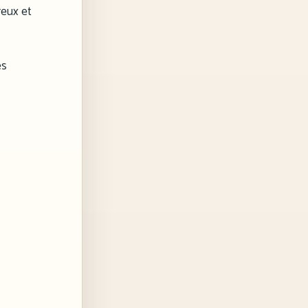
reux et
es