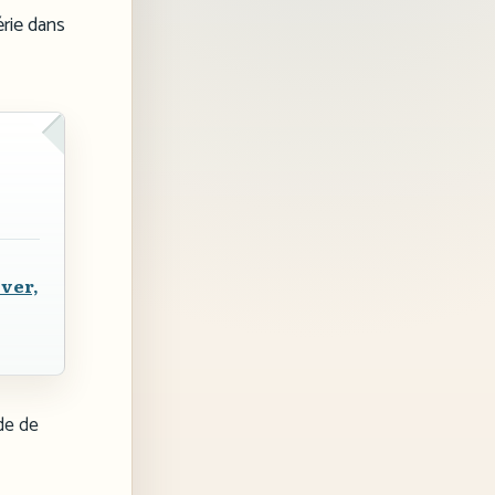
érie dans
ver,
de de