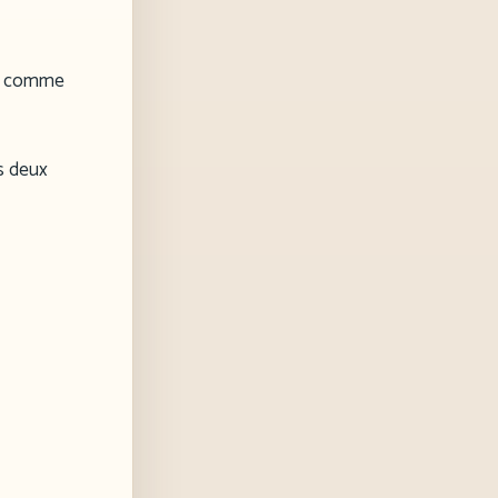
ice comme
is deux