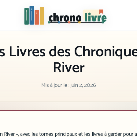
Chronolivre
s Livres des Chronique
River
Mis à jour le :
juin 2, 2026
in River », avec les tomes principaux et les livres à garder pour 