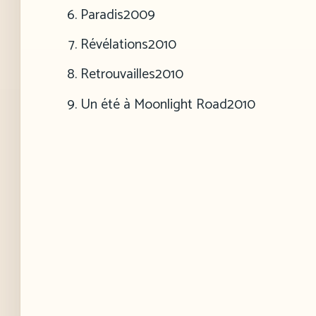
Paradis
2009
Révélations
2010
Retrouvailles
2010
Un été à Moonlight Road
2010