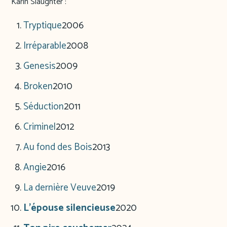
Karin Slaughter :
Tryptique
2006
Irréparable
2008
Genesis
2009
Broken
2010
Séduction
2011
Criminel
2012
Au fond des Bois
2013
Angie
2016
La dernière Veuve
2019
L’épouse silencieuse
2020