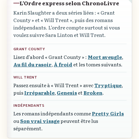
L’Ordre express selon ChronoLivre
Karin Slaughter a deux séries liées :
« Grant
County »
et
« Will Trent »
, puis des romans
indépendants. L’ordre compte surtout si vous
voulez suivre Sara Linton et Will Trent.
GRANT COUNTY
Lisez d’abord
« Grant County »
:
Mort aveugle
,
Au fil du rasoir
,
À froid
et les tomes suivants.
WILL TRENT
Passez ensuite à
« Will Trent »
avec
Tryptique
,
puis
Irréparable
,
Genesis
et
Broken
.
INDÉPENDANTS
Les romans indépendants comme
Pretty Girls
ou
Son vrai visage
peuvent être lus
séparément.