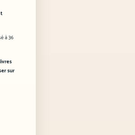
st
sé à 36
ivres
ser sur