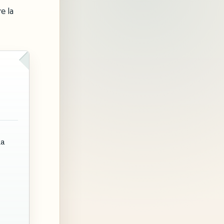
e la
la