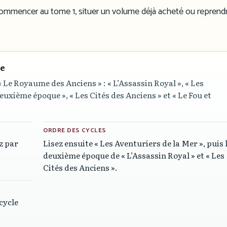
r commencer au tome 1, situer un volume déjà acheté ou reprendr
re
« Le Royaume des Anciens »
:
« L’Assassin Royal »
,
« Les
deuxième époque »
,
« Les Cités des Anciens »
et
« Le Fou et
ORDRE DES CYCLES
z par
Lisez ensuite
« Les Aventuriers de la Mer »
, puis 
deuxième époque de
« L’Assassin Royal »
et
« Les
Cités des Anciens »
.
 cycle