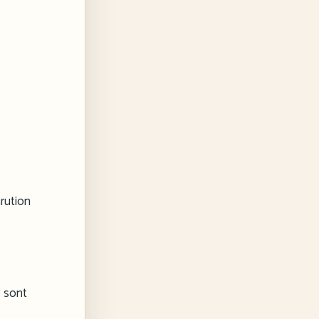
arution
s sont