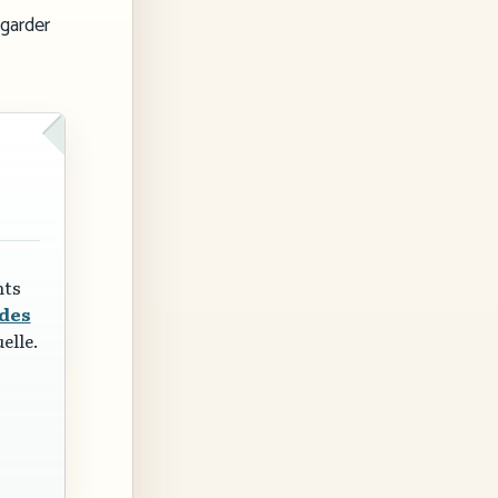
 garder
nts
 des
elle.