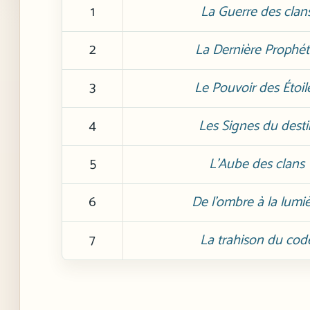
1
La Guerre des clan
2
La Dernière Prophét
3
Le Pouvoir des Étoil
4
Les Signes du desti
5
L’Aube des clans
6
De l’ombre à la lumi
7
La trahison du cod