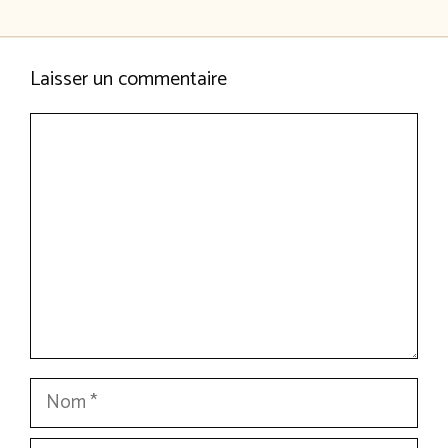
Laisser un commentaire
Commentaire
Nom