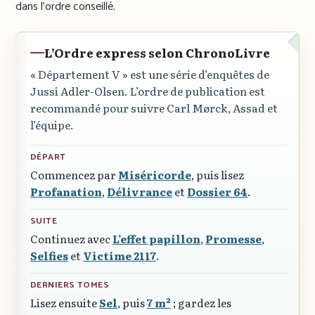
dans l’ordre conseillé.
L’Ordre express selon ChronoLivre
« Département V »
est une série d’enquêtes de
Jussi Adler-Olsen. L’ordre de publication est
recommandé pour suivre Carl Mørck, Assad et
l’équipe.
DÉPART
Commencez par
Miséricorde
, puis lisez
Profanation
,
Délivrance
et
Dossier 64
.
SUITE
Continuez avec
L’effet papillon
,
Promesse
,
Selfies
et
Victime 2117
.
DERNIERS TOMES
Lisez ensuite
Sel
, puis
7 m²
; gardez les