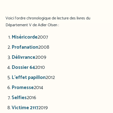
Voici l’ordre chronologique de lecture des livres du
Département V de Adler Olsen :
Miséricorde
2007
Profanation
2008
Délivrance
2009
Dossier 64
2010
L’effet papillon
2012
Promesse
2014
Selfies
2016
Victime 2117
2019