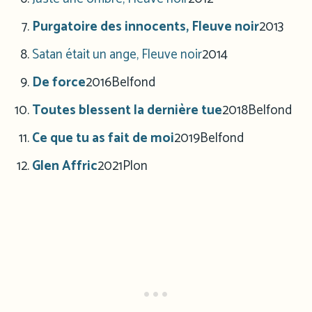
Purgatoire des innocents, Fleuve noir
2013
Satan était un ange, Fleuve noir
2014
De force
2016
Belfond
Toutes blessent la dernière tue
2018
Belfond
Ce que tu as fait de moi
2019
Belfond
Glen Affric
2021
Plon