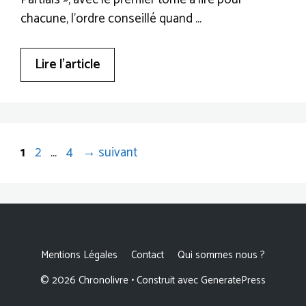
chacune, l’ordre conseillé quand …
Lire l’article
Page
Page
Page
1
2
…
4
→
suivant
Mentions Légales
Contact
Qui sommes nous ?
© 2026 Chronolivre
• Construit avec
GeneratePress