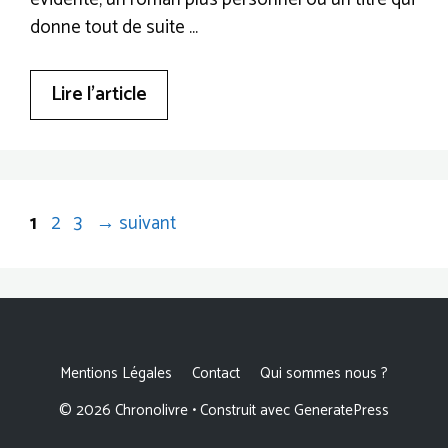
donne tout de suite …
Lire l’article
Page
Page
Page
1
2
3
→
suivant
Mentions Légales
Contact
Qui sommes nous ?
© 2026 Chronolivre
• Construit avec
GeneratePress