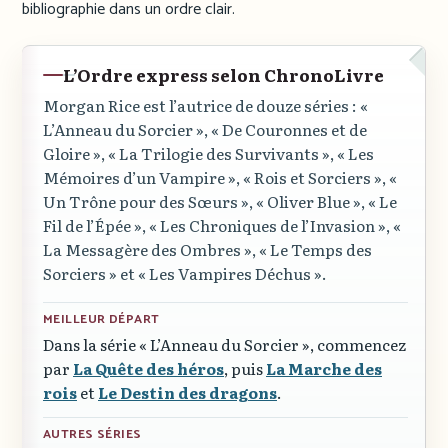
bibliographie dans un ordre clair.
L’Ordre express selon ChronoLivre
Morgan Rice est l’autrice de douze séries :
«
L’Anneau du Sorcier »
,
« De Couronnes et de
Gloire »
,
« La Trilogie des Survivants »
,
« Les
Mémoires d’un Vampire »
,
« Rois et Sorciers »
,
«
Un Trône pour des Sœurs »
,
« Oliver Blue »
,
« Le
Fil de l’Épée »
,
« Les Chroniques de l’Invasion »
,
«
La Messagère des Ombres »
,
« Le Temps des
Sorciers »
et
« Les Vampires Déchus »
.
MEILLEUR DÉPART
Dans la série
« L’Anneau du Sorcier »
, commencez
par
La Quête des héros
, puis
La Marche des
rois
et
Le Destin des dragons
.
AUTRES SÉRIES