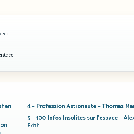
ace :
’entrée
ephen
4 – Profession Astronaute – Thomas Mar
5 – 100 Infos Insolites sur l’espace – Alex
ion
Frith
s