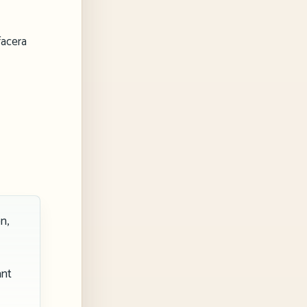
facera
n,
ant