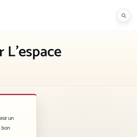
r L’espace
isir un
u bon