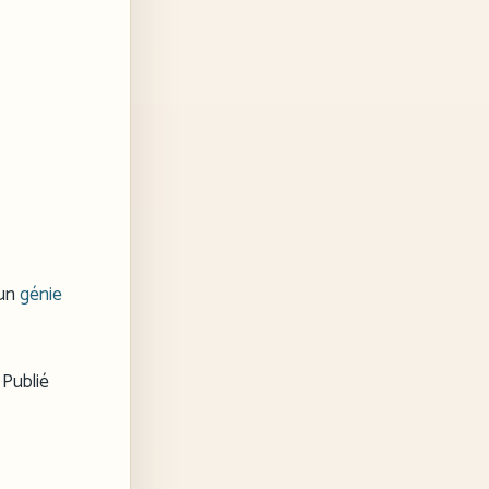
 un
génie
 Publié