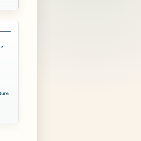
de
ture