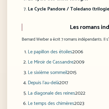
Le Cycle Pandore / Toledano (trilogie
Les romans in
Bernard Werber a écrit 7 romans indépendants. Il s’a
Le papillon des étoiles
2006
Le Miroir de Cassandre
2009
Le sixième sommeil
2015
Depuis l’au-delà
2017
La diagonale des reines
2022
Le temps des chimères
2023