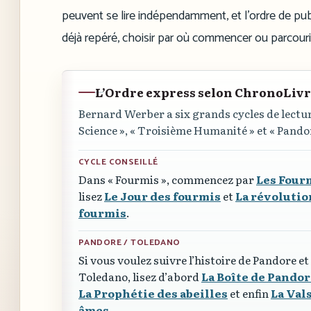
peuvent se lire indépendamment, et l’ordre de publ
déjà repéré, choisir par où commencer ou parcourir
L’Ordre express selon ChronoLiv
Bernard Werber a six grands cycles de lectur
Science »
,
« Troisième Humanité »
et
« Pando
CYCLE CONSEILLÉ
Dans
« Fourmis »
, commencez par
Les Four
lisez
Le Jour des fourmis
et
La révolutio
fourmis
.
PANDORE / TOLEDANO
Si vous voulez suivre l’histoire de Pandore et
Toledano, lisez d’abord
La Boîte de Pando
La Prophétie des abeilles
et enfin
La Val
âmes
.