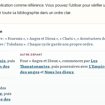
ication comme référence. Vous pouvez l’utiliser pour vérifier u
 toute sa bibliographie dans un ordre clair.
re
e :
« Fourmis »
,
« Anges et Dieux »
,
« Chats »
,
« Aventuriers de
re / Toledano »
. Chaque cycle garde son propre ordre.
AUTRE DÉPART
mis
, puis
Pour
« Anges et Dieux »
, commencez par
Les
n des
Thanatonautes
, puis poursuivez avec
L’Empir
des anges
et
Nous les dieux
.
 des
re
, puis
se des