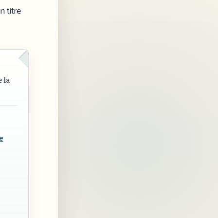
n titre
 la
e