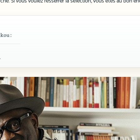
che. Si vous voulez resserrer la sélection, vous êtes au bon end
ckou :
.