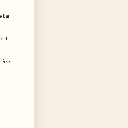
e bar
’est
e à sa