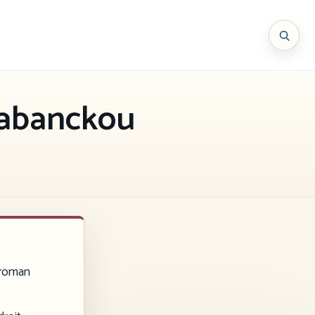
 Mabanckou
 roman