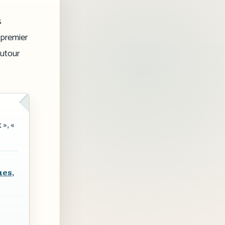
s
 premier
autour
 »
,
«
ues
,