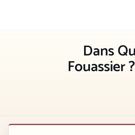
Aller
au
contenu
Dans Que
Fouassier ?