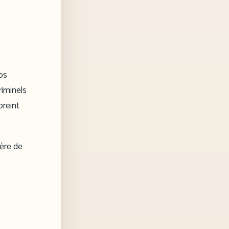
ps
riminels
preint
ière de