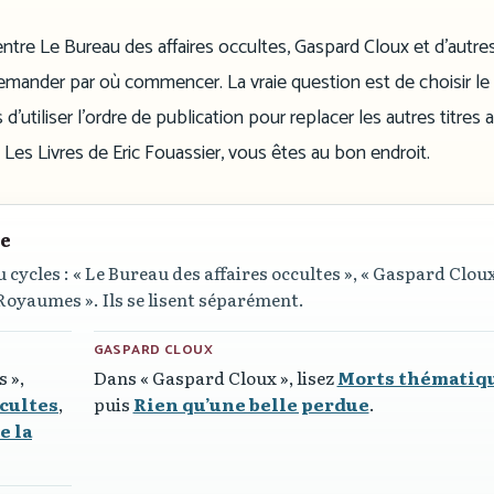
 entre Le Bureau des affaires occultes, Gaspard Cloux et d’autre
 demander par où commencer. La vraie question est de choisir le
 d’utiliser l’ordre de publication pour replacer les autres titres 
 Les Livres de Eric Fouassier, vous êtes au bon endroit.
re
u cycles :
« Le Bureau des affaires occultes »
,
« Gaspard Cloux
 Royaumes »
. Ils se lisent séparément.
GASPARD CLOUX
s »
,
Dans
« Gaspard Cloux »
, lisez
Morts thématiq
ccultes
,
puis
Rien qu’une belle perdue
.
e la