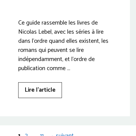
Ce guide rassemble les livres de
Nicolas Lebel, avec les séries à lire
dans l’ordre quand elles existent, les
romans qui peuvent se lire
indépendamment, et l’ordre de
publication comme …
Lire l’article
Page
Page
Page
1
2
…
11
→
suivant