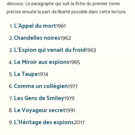
dessous. Le paragraphe qui suit la fiche du premier tome
précise ensuite la part de liberté possible dans cette lecture.
L’Appel du mort
1961
Chandelles noires
1962
L’Espion qui venait du froid
1963
Le Miroir aux espions
1965
La Taupe
1974
Comme un collégien
1977
Les Gens de Smiley
1979
Le Voyageur secret
1991
L’Héritage des espions
2017