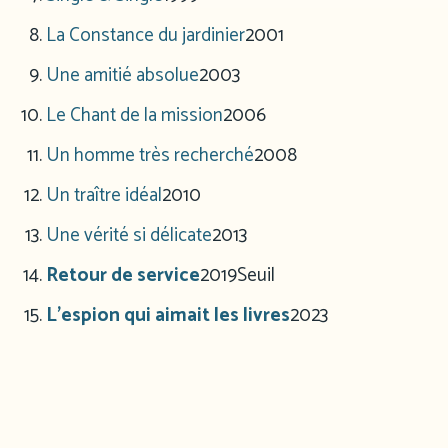
La Constance du jardinier
2001
Une amitié absolue
2003
Le Chant de la mission
2006
Un homme très recherché
2008
Un traître idéal
2010
Une vérité si délicate
2013
Retour de service
2019
Seuil
L’espion qui aimait les livres
2023