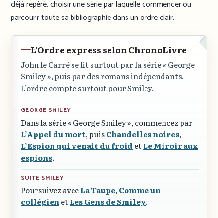
déjà repéré, choisir une série par laquelle commencer ou
parcourir toute sa bibliographie dans un ordre clair.
L’Ordre express selon ChronoLivre
John le Carré se lit surtout par la série
« George
Smiley »
, puis par des romans indépendants.
L’ordre compte surtout pour Smiley.
GEORGE SMILEY
Dans la série
« George Smiley »
, commencez par
L’Appel du mort
, puis
Chandelles noires
,
L’Espion qui venait du froid
et
Le Miroir aux
espions
.
SUITE SMILEY
Poursuivez avec
La Taupe
,
Comme un
collégien
et
Les Gens de Smiley
.