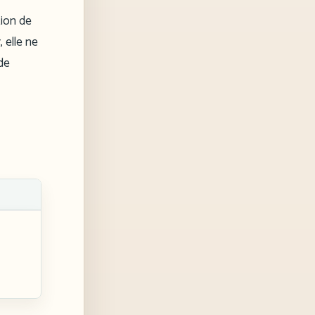
tion de
 elle ne
 de