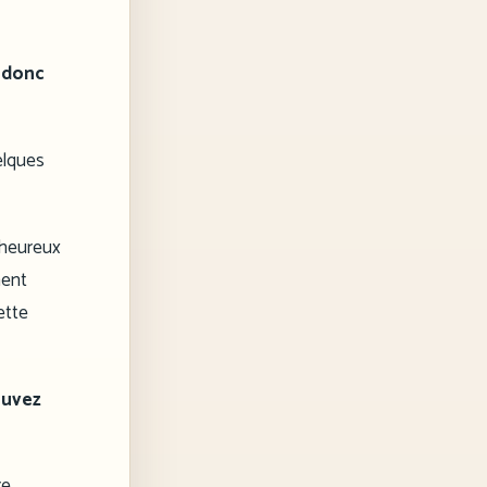
ut donc
elques
 heureux
ment
ette
ouvez
re.