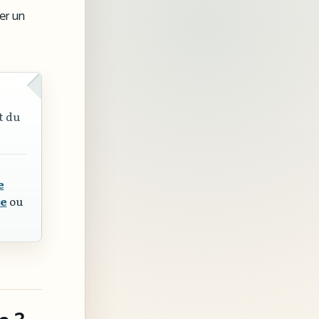
er un
t du
e
ue
ou