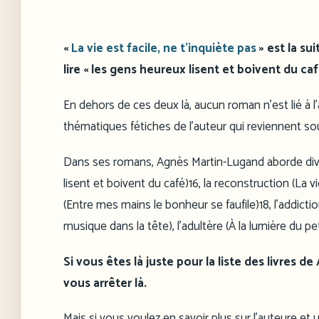
«
La vie est facile, ne t’inquiète pas
» est la sui
lire « les gens heureux lisent et boivent du café
En dehors de ces deux là, aucun roman n’est lié à l’
thématiques fétiches de l’auteur qui reviennent so
Dans ses romans, Agnès Martin-Lugand aborde divers
lisent et boivent du café)16, la reconstruction (La v
(Entre mes mains le bonheur se faufile)18, l’addiction
musique dans la tête), l’adultère (À la lumière du pe
Si vous êtes là juste pour la liste des livres 
vous arrêter là.
Mais si vous voulez en savoir plus sur l’auteure e