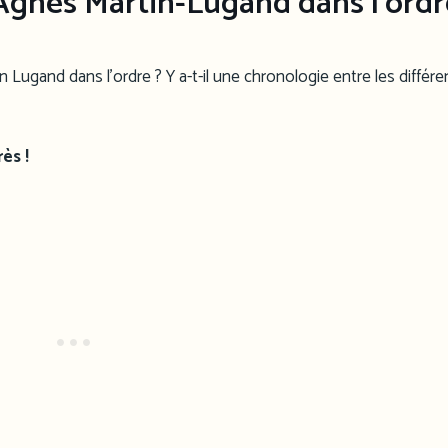
 Agnes Martin-Lugand dans l’ordr
n Lugand dans l’ordre ? Y a-t-il une chronologie entre les différen
ès !