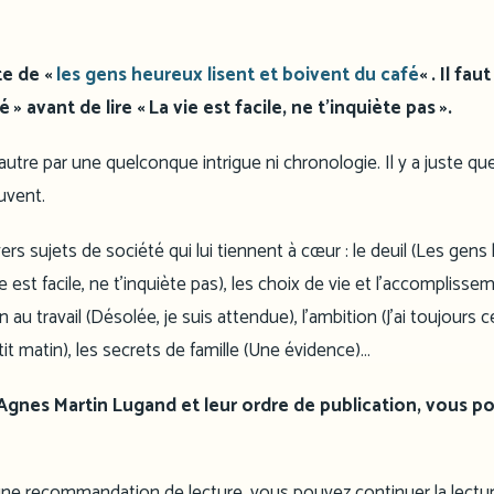
te de «
les gens heureux lisent et boivent du café
« . Il fa
 » avant de lire « La vie est facile, ne t’inquiète pas ».
autre par une quelconque intrigue ni chronologie. Il y a juste qu
uvent.
 sujets de société qui lui tiennent à cœur : le deuil (Les gens
ie est facile, ne t’inquiète pas), les choix de vie et l’accomplisse
 au travail (Désolée, je suis attendue), l’ambition (J’ai toujours c
tit matin), les secrets de famille (Une évidence)…
de Agnes Martin Lugand et leur ordre de publication, vous p
t une recommandation de lecture, vous pouvez continuer la lectu