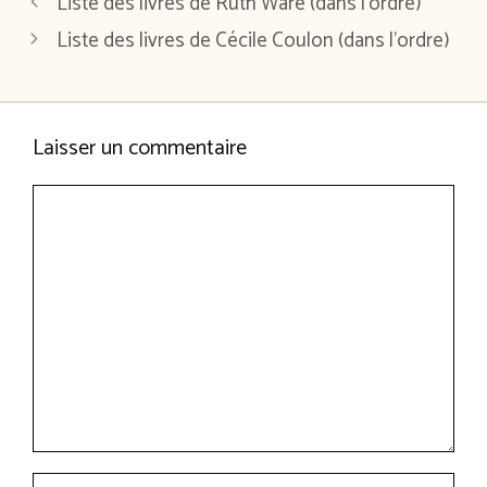
Liste des livres de Ruth Ware (dans l’ordre)
Liste des livres de Cécile Coulon (dans l’ordre)
Laisser un commentaire
Commentaire
Nom