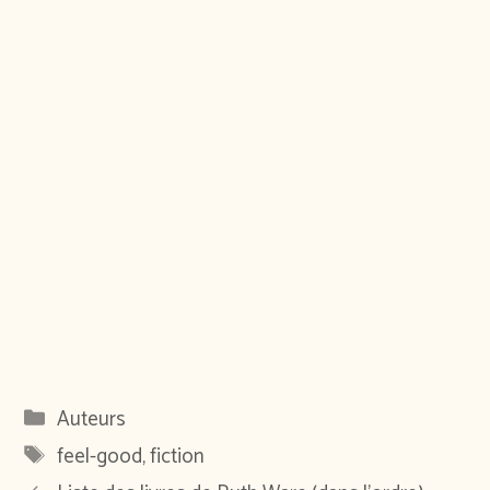
Catégories
Auteurs
Étiquettes
feel-good
,
fiction