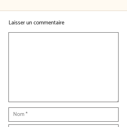
Laisser un commentaire
Commentaire
Nom