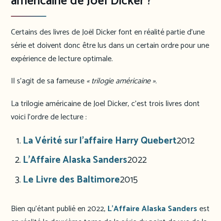
américaine de Joël Dicker ?
Certains des livres de Joël Dicker font en réalité partie d’une
série et doivent donc être lus dans un certain ordre pour une
expérience de lecture optimale.
Il s’agit de sa fameuse
« trilogie américaine »
.
La trilogie américaine de Joel Dicker, c’est trois livres dont
voici l’ordre de lecture :
La Vérité sur l’affaire Harry Quebert
2012
L’Affaire Alaska Sanders
2022
Le Livre des Baltimore
2015
Bien qu’étant publié en 2022,
L’Affaire Alaska Sanders
est