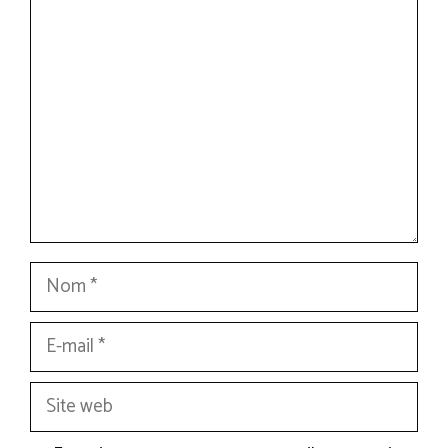
Commentaire
Nom
E-
mail
Site
web