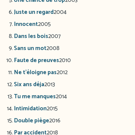
Une chance de trop
2003
Juste un regard
2004
Innocent
2005
Dans les bois
2007
Sans un mot
2008
Faute de preuves
2010
Ne t’éloigne pas
2012
Six ans déja
2013
Tu me manques
2014
Intimidation
2015
Double piège
2016
Par accident
2018