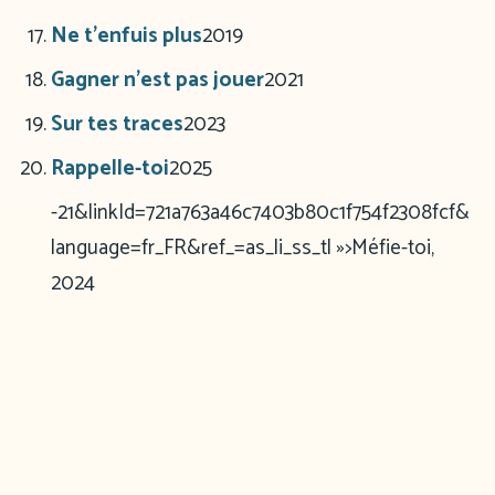
Ne t’enfuis plus
2019
Gagner n’est pas jouer
2021
Sur tes traces
2023
Rappelle-toi
2025
-21&linkId=721a763a46c7403b80c1f754f2308fcf&
language=fr_FR&ref_=as_li_ss_tl »>Méfie-toi,
2024