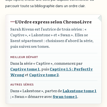
parcourir toute sa bibliographie dans un ordre clair.
L’Ordre express selon ChronoLivre
Sarah Rivens est l’autrice de trois séries :
«
Captive »
,
« Lakestone »
et
« Swan »
. Elles se
lisent séparément : choisissez d’abord la série,
puis suivez ses tomes.
MEILLEUR DÉPART
Dans la série
« Captive »
, commencez par
Captive tome 1
, puis
Captive 1.5 : Perfectly
Wrong
et
Captive tome 2
.
AUTRES SÉRIES
Dans
« Lakestone »
, partez de
Lakestone tome 1
;
« Swan »
démarre avec
Swan tome 1
.