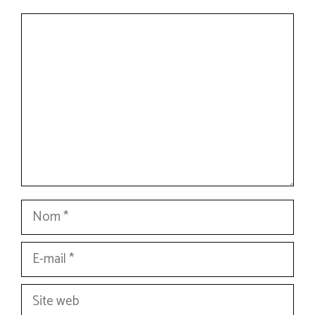
Commentaire
Nom
E-
mail
Site
web