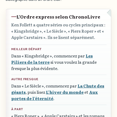
L’Ordre express selon ChronoLivre
Ken Follett a quatre séries ou cycles principaux :
« Kingsbridge »
,
« Le Siècle »
,
« Piers Roper »
et
«
Apple Carstairs »
. Ils se lisent séparément.
MEILLEUR DÉPART
Dans
« Kingsbridge »
, commencez par
Les
Piliers de la terre
si vous voulez la grande
fresque la plus évidente.
AUTRE FRESQUE
Dans
« Le Siècle »
, commencez par
La Chute des
géants
, puis lisez
L’hiver du monde
et
Aux
portes de l’éternité
.
À PART
« Piers Roper »
,
« Apple Carstairs »
et les romans