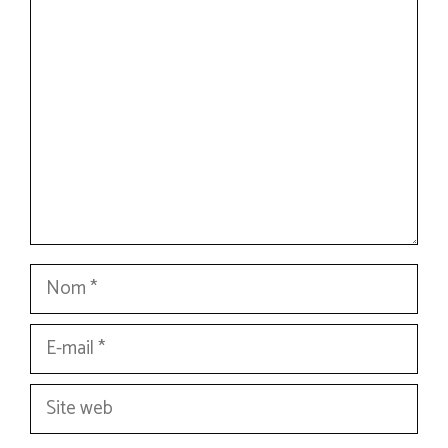
Commentaire
Nom
E-
mail
Site
web