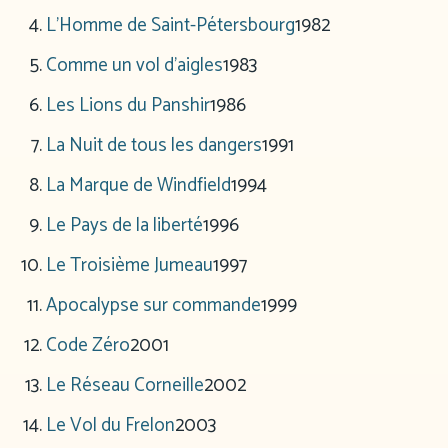
L’Homme de Saint-Pétersbourg
1982
Comme un vol d’aigles
1983
Les Lions du Panshir
1986
La Nuit de tous les dangers
1991
La Marque de Windfield
1994
Le Pays de la liberté
1996
Le Troisième Jumeau
1997
Apocalypse sur commande
1999
Code Zéro
2001
Le Réseau Corneille
2002
Le Vol du Frelon
2003