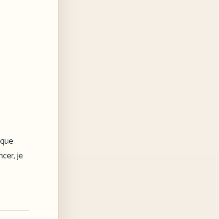
nque
cer, je