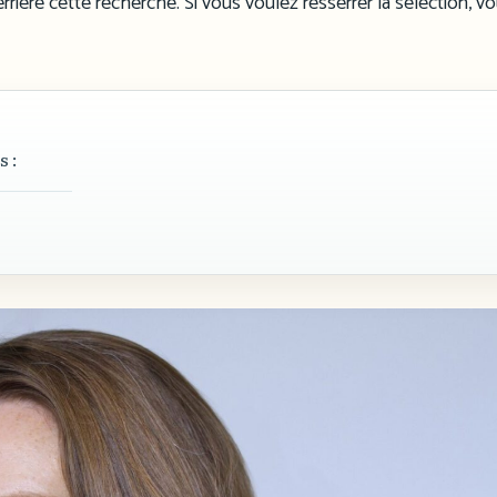
errière cette recherche. Si vous voulez resserrer la sélection, v
s :