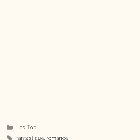
Catégories
Les Top
Étiquettes
fantastique
,
romance