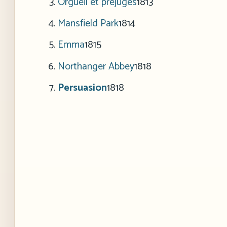
Orgueil et préjugés
1813
Mansfield Park
1814
Emma
1815
Northanger Abbey
1818
Persuasion
1818