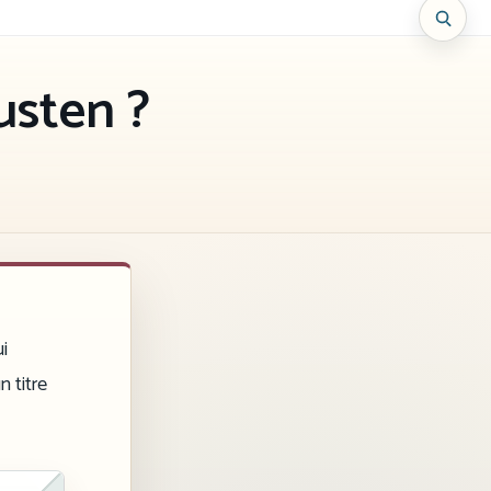
usten ?
ui
n titre