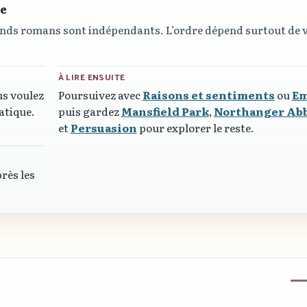
re
grands romans sont indépendants. L’ordre dépend surtout de 
À LIRE ENSUITE
us voulez
Poursuivez avec
Raisons et sentiments
ou
E
atique.
puis gardez
Mansfield Park
,
Northanger Ab
et
Persuasion
pour explorer le reste.
près les