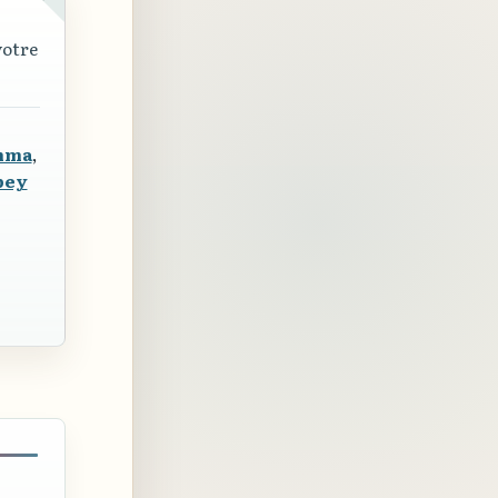
votre
mma
,
bey