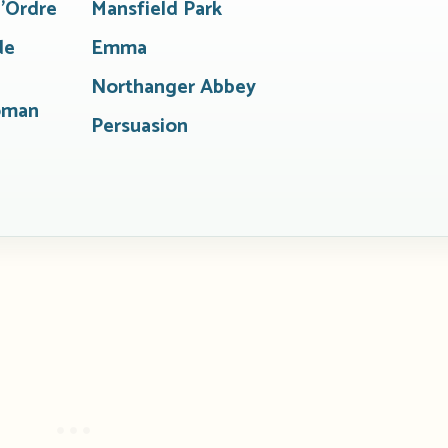
l’Ordre
Mansfield Park
de
Emma
Northanger Abbey
roman
Persuasion