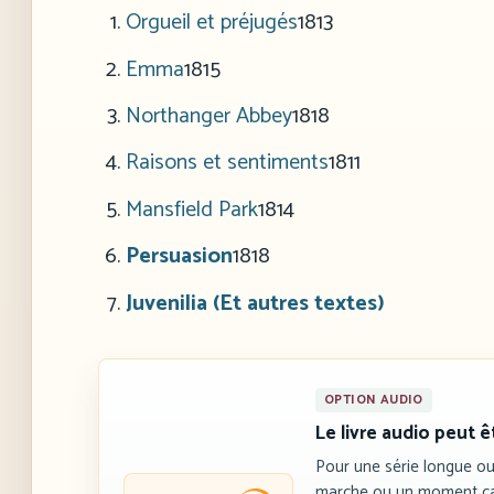
Orgueil et préjugés
1813
Emma
1815
Northanger Abbey
1818
Raisons et sentiments
1811
Mansfield Park
1814
Persuasion
1818
Juvenilia (Et autres textes)
OPTION AUDIO
Le livre audio peut 
Pour une série longue ou 
marche ou un moment c