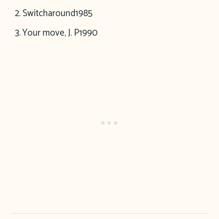
Switcharound
1985
Your move, J. P
1990