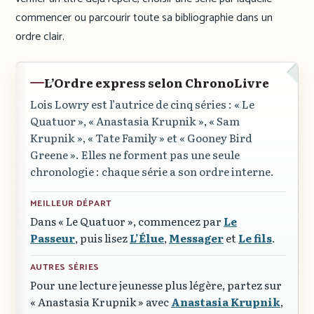
commencer ou parcourir toute sa bibliographie dans un
ordre clair.
L’Ordre express selon ChronoLivre
Lois Lowry est l’autrice de cinq séries :
« Le
Quatuor »
,
« Anastasia Krupnik »
,
« Sam
Krupnik »
,
« Tate Family »
et
« Gooney Bird
Greene »
. Elles ne forment pas une seule
chronologie : chaque série a son ordre interne.
MEILLEUR DÉPART
Dans
« Le Quatuor »
, commencez par
Le
Passeur
, puis lisez
L’Élue
,
Messager
et
Le fils
.
AUTRES SÉRIES
Pour une lecture jeunesse plus légère, partez sur
« Anastasia Krupnik »
avec
Anastasia Krupnik
,