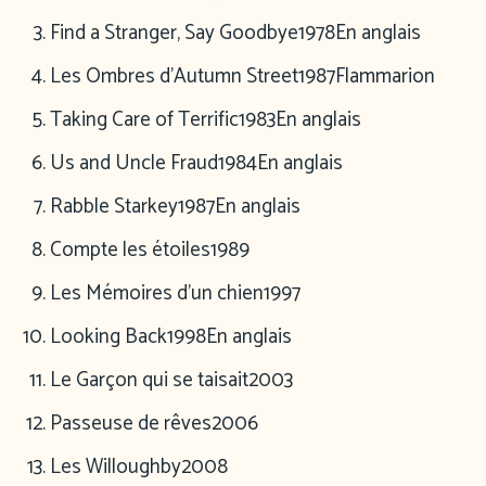
Find a Stranger, Say Goodbye
1978
En anglais
Les Ombres d’Autumn Street
1987
Flammarion
Taking Care of Terrific
1983
En anglais
Us and Uncle Fraud
1984
En anglais
Rabble Starkey
1987
En anglais
Compte les étoiles
1989
Les Mémoires d’un chien
1997
Looking Back
1998
En anglais
Le Garçon qui se taisait
2003
Passeuse de rêves
2006
Les Willoughby
2008