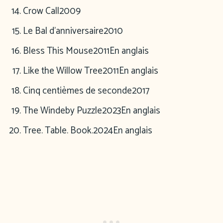
Crow Call
2009
Le Bal d’anniversaire
2010
Bless This Mouse
2011
En anglais
Like the Willow Tree
2011
En anglais
Cinq centièmes de seconde
2017
The Windeby Puzzle
2023
En anglais
Tree. Table. Book.
2024
En anglais