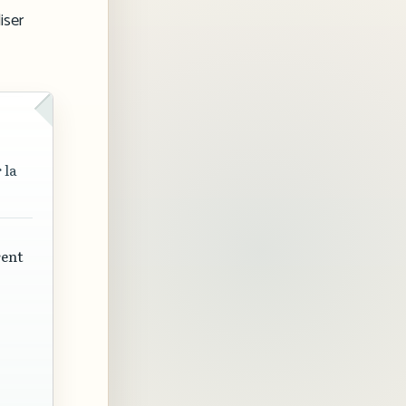
iser
 la
rent