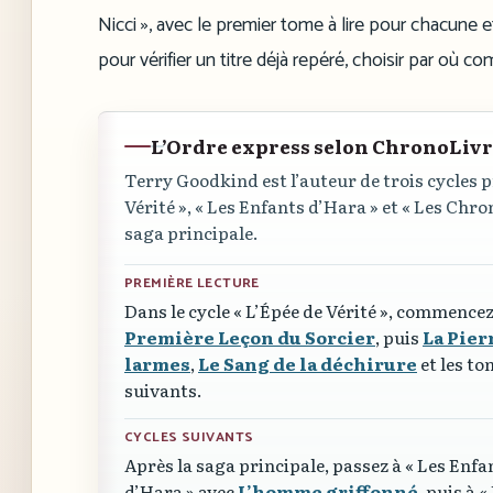
Nicci », avec le premier tome à lire pour chacune et
pour vérifier un titre déjà repéré, choisir par où c
L’Ordre express selon ChronoLiv
Terry Goodkind est l’auteur de trois cycles 
Vérité »
,
« Les Enfants d’Hara »
et
« Les Chron
saga principale.
PREMIÈRE LECTURE
Dans le cycle
« L’Épée de Vérité »
, commencez
Première Leçon du Sorcier
, puis
La Pier
larmes
,
Le Sang de la déchirure
et les to
suivants.
CYCLES SUIVANTS
Après la saga principale, passez à
« Les Enfa
d’Hara »
avec
L’homme griffonné
, puis à
«