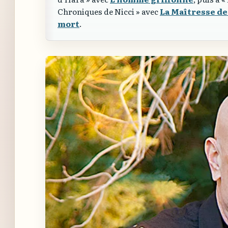
Chroniques de Nicci »
avec
La Maîtresse de
mort
.