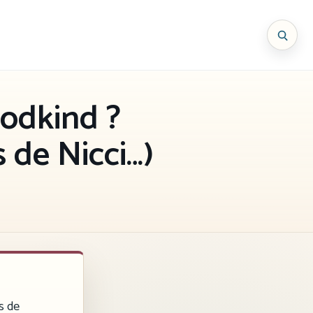
oodkind ?
 de Nicci…)
s de