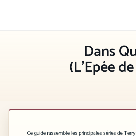
Aller
au
contenu
Dans Que
(L’Epée de
Ce guide rassemble les principales séries de Terr