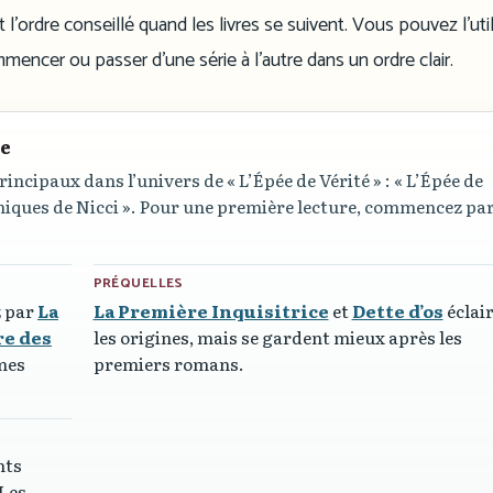
 l’ordre conseillé quand les livres se suivent. Vous pouvez l’util
ommencer ou passer d’une série à l’autre dans un ordre clair.
re
principaux dans l’univers de
« L’Épée de Vérité »
:
« L’Épée de
iques de Nicci »
. Pour une première lecture, commencez par
PRÉQUELLES
 par
La
La Première Inquisitrice
et
Dette d’os
éclai
re des
les origines, mais se gardent mieux après les
mes
premiers romans.
nts
 Les