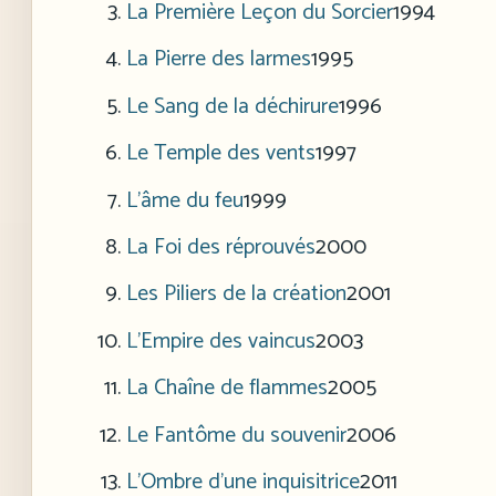
La Première Leçon du Sorcier
1994
La Pierre des larmes
1995
Le Sang de la déchirure
1996
Le Temple des vents
1997
L’âme du feu
1999
La Foi des réprouvés
2000
Les Piliers de la création
2001
L’Empire des vaincus
2003
La Chaîne de flammes
2005
Le Fantôme du souvenir
2006
L’Ombre d’une inquisitrice
2011