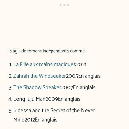
Il s’agit de romans indépendants comme :
La Fille aux mains magiques
2021
Zahrah the Windseeker
2005
En anglais
The Shadow Speaker
2007
En anglais
Long Juju Man
2009
En anglais
Iridessa and the Secret of the Never
Mine
2012
En anglais