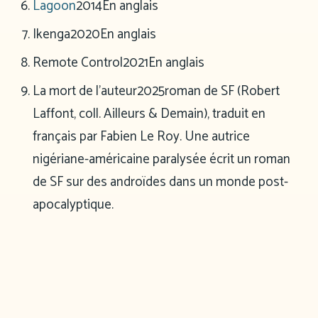
Lagoon
2014
En anglais
Ikenga
2020
En anglais
Remote Control
2021
En anglais
La mort de l’auteur
2025
roman de SF (Robert
Laffont, coll. Ailleurs & Demain), traduit en
français par Fabien Le Roy. Une autrice
nigériane-américaine paralysée écrit un roman
de SF sur des androïdes dans un monde post-
apocalyptique.