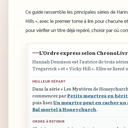
Ce guide rassemble les principales séries de Ha
Hills », avec le premier tome à lire pour chacune et
pour vérifier un titre déjà repéré, choisir par où c
L’Ordre express selon ChronoLiv
Hannah Dennison est l’autrice de trois séries
Tregarrick »
et
« Vicky Hill »
. Elles se lisen
MEILLEUR DÉPART
Dans la série
« Les Mystères de Honeychurch
commencez par
Petits meurtres en héri
puis lisez
Un meurtre peut en cacher un 
Bal mortel à Honeychurch
.
ORDRE À RETENIR