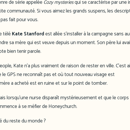
genre de série appelée
Cozy mysteries
qui se caractérise par une i
tite communauté. Si vous aimez les grands suspens, les descrip
 pas fait pour vous.
e télé
Kate Stanford
est allée s’installer à la campagne sans a
oindre sa mère qui est veuve depuis un moment. Son père lui avai
e bien tenir parole.
people, Kate n’a plus vraiment de raison de rester en ville. C’est a
 le GPS ne reconnaît pas et où tout nouveau visage est
e a acheté est en ruine et sur le point de tomber.
 Mais lorsqu’une nurse disparaît mystérieusement et que le corps
ommence à se méfier de Honeychurch.
olé du reste du monde ?