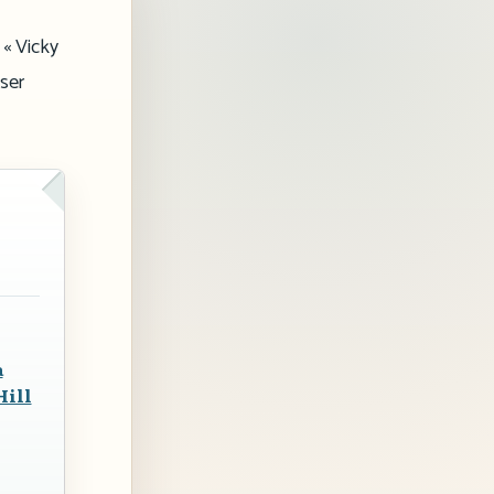
 « Vicky
iser
a
Hill