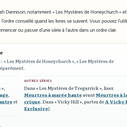
nnah Dennison, notamment « Les Mystères de Honeychurch » et
 l’ordre conseillé quand les livres se suivent. Vous pouvez l’util
ommencer ou passer d’une série à l’autre dans un ordre clair.
re
 :
« Les Mystères de Honeychurch »
,
« Les Mystères de
t séparément.
AUTRES SÉRIES
 »
,
Dans
« Les Mystères de Tregarrick »
, lisez
tage
,
Meurtres à marée haute
avant
Meurtres à l
autre
et
crique
. Dans
« Vicky Hill »
, partez de
A Vicky 
Exclusive!
.