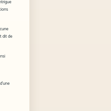
ntrigue
tions
ucune
t dit de
insi
 d’une