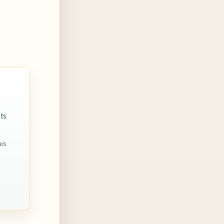
nts
is