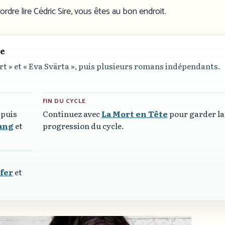
rdre lire Cédric Sire, vous êtes au bon endroit.
re
rt »
et
« Eva Svärta »
, puis plusieurs romans indépendants.
FIN DU CYCLE
, puis
Continuez avec
La Mort en Tête
pour garder la
Sang
et
progression du cycle.
nfer
et