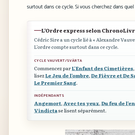
surtout dans ce cycle. Si vous cherchez dans quel o
L’Ordre express selon ChronoLiv
Cédric Sire a un cycle lié à
« Alexandre Vauve
L’ordre compte surtout dans ce cycle.
CYCLE VAUVERT/SVÄRTA
Commencez par
L’Enfant des Cimetières
lisez
Le Jeu de l’ombre
,
De Fièvre et De 
Le Premier Sang
.
INDÉPENDANTS
Angemort
,
Avec tes yeux
,
Du feu de l’e
Vindicta
se lisent séparément.