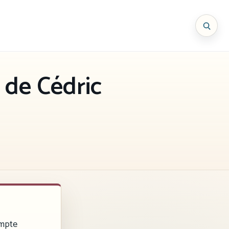
 de Cédric
ompte