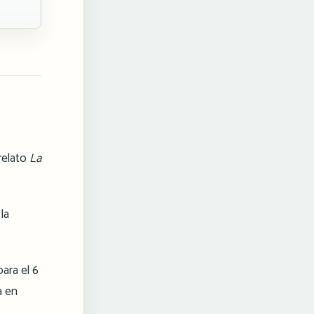
 relato
La
la
ara el 6
a en