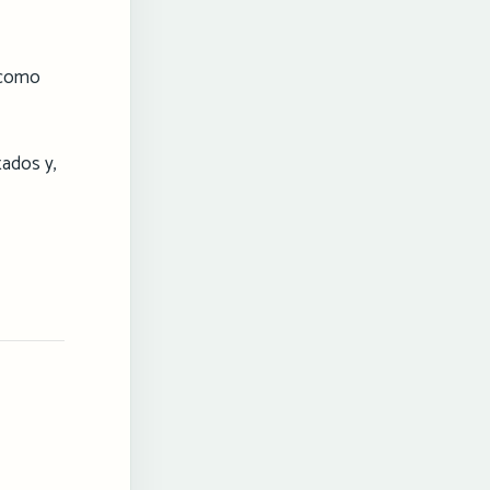
 como
tados y,