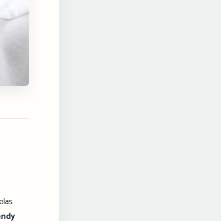
elas
endy