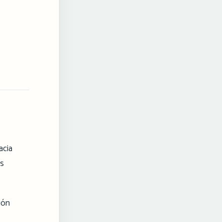
acia
os
ión