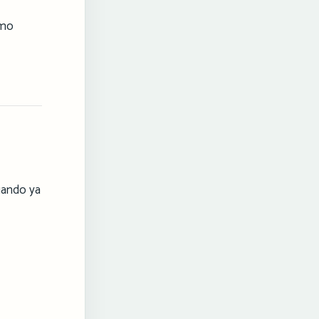
omo
uando ya