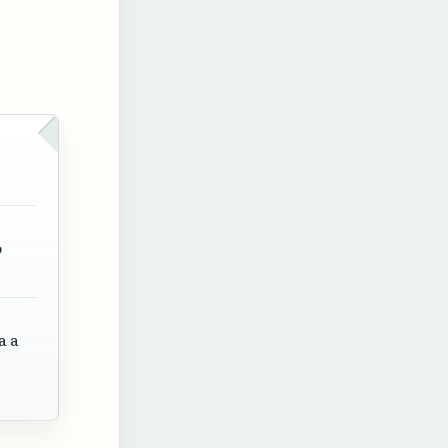
o
a a