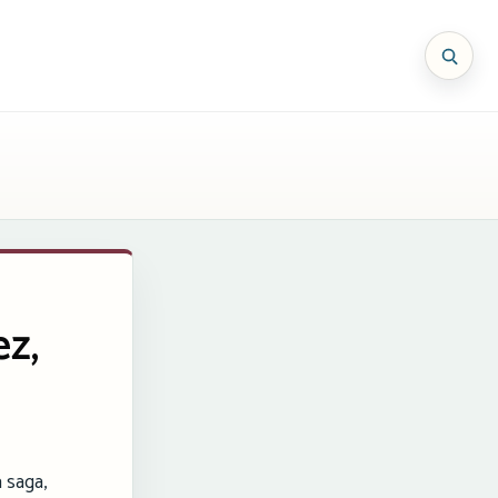
ez,
a saga,