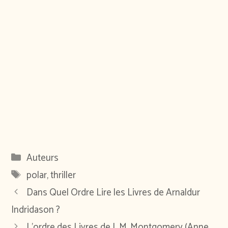
Catégories
Auteurs
Étiquettes
polar
,
thriller
Dans Quel Ordre Lire les Livres de Arnaldur
Indridason ?
L’ordre des Livres de L.M. Montgomery (Anne