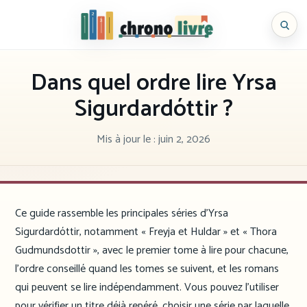
Aller
au
Chronolivre
contenu
Dans quel ordre lire Yrsa
Sigurdardóttir ?
Mis à jour le :
juin 2, 2026
Ce guide rassemble les principales séries d’Yrsa
Sigurdardóttir, notamment « Freyja et Huldar » et « Thora
Gudmundsdottir », avec le premier tome à lire pour chacune,
l’ordre conseillé quand les tomes se suivent, et les romans
qui peuvent se lire indépendamment. Vous pouvez l’utiliser
pour vérifier un titre déjà repéré, choisir une série par laquelle