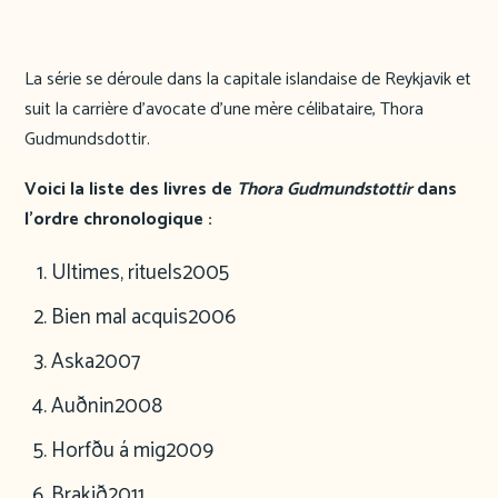
La série se déroule dans la capitale islandaise de Reykjavik et
suit la carrière d’avocate d’une mère célibataire, Thora
Gudmundsdottir.
Voici la liste des livres de
Thora Gudmundstottir
dans
l’ordre chronologique :
Ultimes, rituels
2005
Bien mal acquis
2006
Aska
2007
Auðnin
2008
Horfðu á mig
2009
Brakið
2011