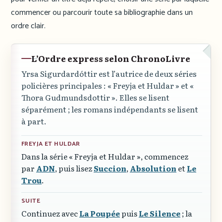
commencer ou parcourir toute sa bibliographie dans un
ordre clair.
L’Ordre express selon ChronoLivre
Yrsa Sigurdardóttir est l’autrice de deux séries
policières principales :
« Freyja et Huldar »
et
«
Thora Gudmundsdottir »
. Elles se lisent
séparément ; les romans indépendants se lisent
à part.
FREYJA ET HULDAR
Dans la série
« Freyja et Huldar »
, commencez
par
ADN
, puis lisez
Succion
,
Absolution
et
Le
Trou
.
SUITE
Continuez avec
La Poupée
puis
Le Silence
; la