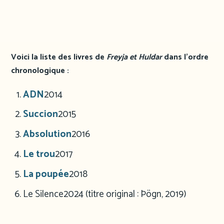
Voici la liste des livres de
Freyja et Huldar
dans l’ordre
chronologique :
ADN
2014
Succion
2015
Absolution
2016
Le trou
2017
La poupée
2018
Le Silence
2024 (titre original : Þögn, 2019)