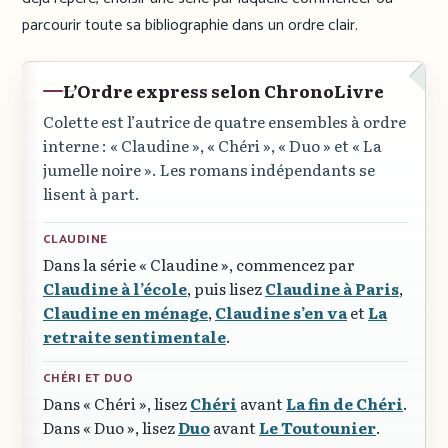
parcourir toute sa bibliographie dans un ordre clair.
L’Ordre express selon ChronoLivre
Colette est l’autrice de quatre ensembles à ordre
interne :
« Claudine »
,
« Chéri »
,
« Duo »
et
« La
jumelle noire »
. Les romans indépendants se
lisent à part.
CLAUDINE
Dans la série
« Claudine »
, commencez par
Claudine à l’école
, puis lisez
Claudine à Paris
,
Claudine en ménage
,
Claudine s’en va
et
La
retraite sentimentale
.
CHÉRI ET DUO
Dans
« Chéri »
, lisez
Chéri
avant
La fin de Chéri
.
Dans
« Duo »
, lisez
Duo
avant
Le Toutounier
.