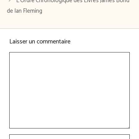
L’Ordre Chronologique des Livres James Bond
de Ian Fleming
Laisser un commentaire
Commentaire
Nom