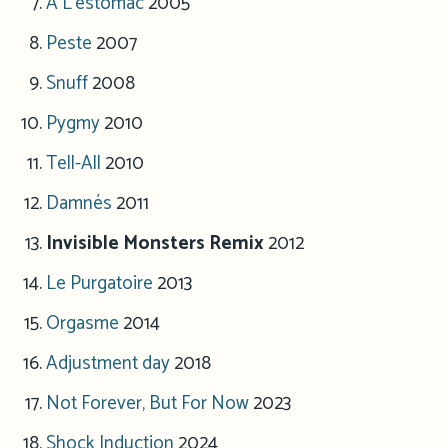
A L’estomac
2005
Peste
2007
Snuff
2008
Pygmy
2010
Tell-All
2010
Damnés
2011
Invisible Monsters Remix
2012
Le Purgatoire
2013
Orgasme
2014
Adjustment day
2018
Not Forever, But For Now
2023
Shock Induction
2024