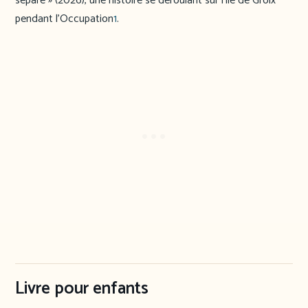
sépare » (2026), une histoire se déroulant sur l’île de Groix
pendant l’Occupation
1
.
Livre pour enfants