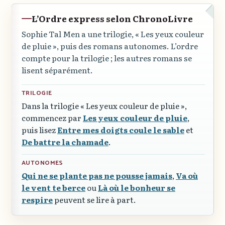
L’Ordre express selon ChronoLivre
Sophie Tal Men a une trilogie,
« Les yeux couleur
de pluie »
, puis des romans autonomes. L’ordre
compte pour la trilogie ; les autres romans se
lisent séparément.
TRILOGIE
Dans la trilogie
« Les yeux couleur de pluie »
,
commencez par
Les yeux couleur de pluie
,
puis lisez
Entre mes doigts coule le sable
et
De battre la chamade
.
AUTONOMES
Qui ne se plante pas ne pousse jamais
,
Va où
le vent te berce
ou
Là où le bonheur se
respire
peuvent se lire à part.