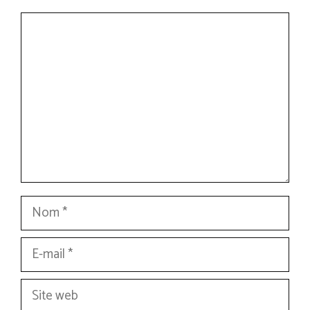
Commentaire
Nom
E-
mail
Site
web