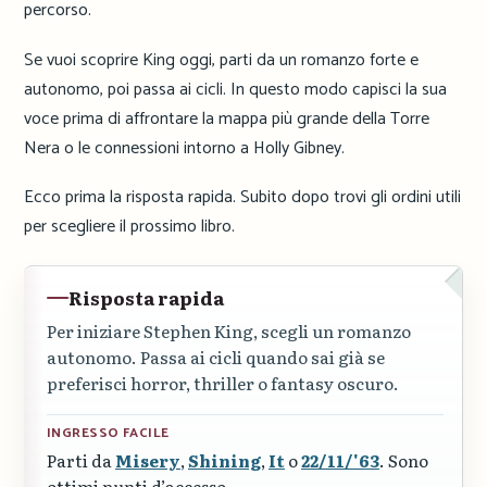
percorso.
Se vuoi scoprire King oggi, parti da un romanzo forte e
autonomo, poi passa ai cicli. In questo modo capisci la sua
voce prima di affrontare la mappa più grande della Torre
Nera o le connessioni intorno a Holly Gibney.
Ecco prima la risposta rapida. Subito dopo trovi gli ordini utili
per scegliere il prossimo libro.
Risposta rapida
Per iniziare Stephen King, scegli un romanzo
autonomo. Passa ai cicli quando sai già se
preferisci horror, thriller o fantasy oscuro.
INGRESSO FACILE
Parti da
Misery
,
Shining
,
It
o
22/11/'63
. Sono
ottimi punti d’accesso.