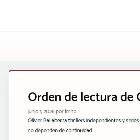
Saltar
al
contenido
Orden de lectura de O
junio 1, 2026
por
Imho
Olivier Bal alterna thrillers independientes y serie
no dependen de continuidad.