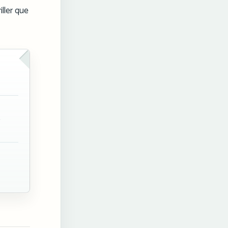
ller que
.