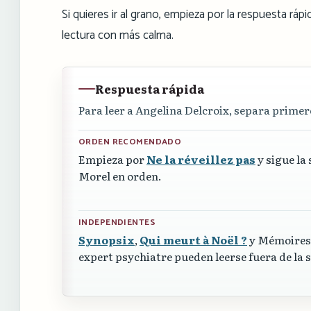
Si quieres ir al grano, empieza por la respuesta r
lectura con más calma.
Respuesta rápida
Para leer a Angelina Delcroix, separa primero
ORDEN RECOMENDADO
Empieza por
Ne la réveillez pas
y sigue la 
Morel en orden.
INDEPENDIENTES
Synopsix
,
Qui meurt à Noël ?
y Mémoires
expert psychiatre pueden leerse fuera de la s