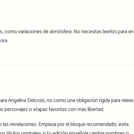
s, como variaciones de atmósfera. No necesitas leerlos para e
ora.
ra Angelina Delcroix, no como una obligación rígida para relee
us personajes o etapas favoritas con más libertad.
r las revelaciones. Empieza por el bloque recomendado, evita
 títulos originales si tu edición española cambia nombres o