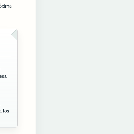
róxima
s
esa
,
a los