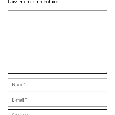
Laisser un commentaire
Commentaire
Nom
E-
mail
Site