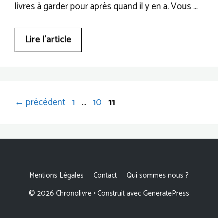
livres à garder pour après quand il y en a. Vous …
Lire l’article
Page
Page
Page
←
précédent
1
…
10
11
Mentions Légales
Contact
Qui sommes nous ?
© 2026 Chronolivre
• Construit avec
GeneratePress